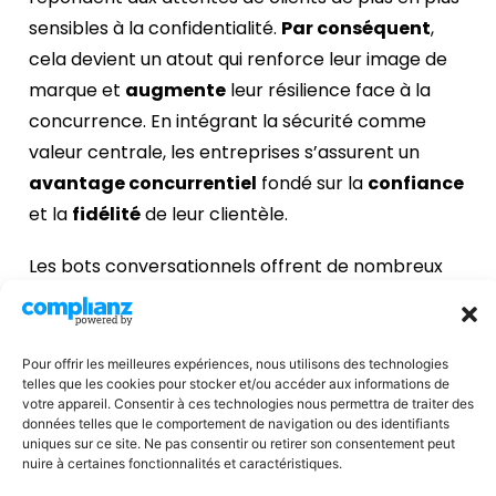
sensibles à la confidentialité.
Par conséquent
,
cela devient un atout qui renforce leur image de
marque et
augmente
leur résilience face à la
concurrence. En intégrant la sécurité comme
valeur centrale, les entreprises s’assurent un
avantage concurrentiel
fondé sur la
confiance
et la
fidélité
de leur clientèle.
Les bots conversationnels offrent de nombreux
avantages, mais les développeurs doivent
accompagner leur déploiement de mesures
rigoureuses pour protéger les données et garantir
Pour offrir les meilleures expériences, nous utilisons des technologies
telles que les cookies pour stocker et/ou accéder aux informations de
la confidentialité. En appliquant les bonnes
votre appareil. Consentir à ces technologies nous permettra de traiter des
pratiques et en respectant la
conformité RGPD
,
données telles que le comportement de navigation ou des identifiants
uniques sur ce site. Ne pas consentir ou retirer son consentement peut
les entreprises peuvent utiliser ces outils de
nuire à certaines fonctionnalités et caractéristiques.
manière sécurisée tout en renforçant la relation