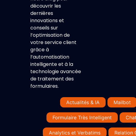
découvrir les
dernières
innovations et
conseils sur
l’optimisation de
votre service client
grâce à
l’automatisation
intelligente et à la
technologie avancée
de traitement des
formulaires.
Actualités & IA
Mailbot
Formulaire Très Intelligent
Cha
Analytics et Verbatims
Relation 