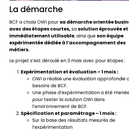
​La démarche
BCF a choisi OWI pour
sa démarche orientée busin
avec des étapes courtes,
sa
solution éprouvée et
immédiatement utilisable
, ainsi que
son équipe
expérimentée
dédiée à l’accompagnement des
métiers.
Le
projet
s’est
déroulé
en
3
mois
avec pour étapes :
Expérimentation
et
évaluation
– 1
mois
:
OWI a
réalisé
une
évaluation
approfondie
d
besoins
de BCF.
Une phase
d’expérimentation
a
été
mené
pour tester la solution OWI dans
l’environnement
de BCF.
Spécification et paramétrage – 1 mois :
Sur la base des résultats mesurés de
l’expérimentation