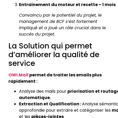
Entrainement du
moteur
et
recette
– 1
mois
​
Convaincu
par le
potentiel
du
projet
, le
management de BCF
s’est
fortement
impliqué
et a
joué
un
rôle
crucial dans le
succès du
projet
.
​La Solution qui permet
d’améliorer la qualité de
service
OWI.Mail
permet de traiter les emails plus
rapidement :
Analyse des mails pour
priorisation et routag
automatique
,
Extraction et Qualification :
Analyse sémanti
approfondie pour extraire et
catégoriser les
ma
et les
pièces-jointes